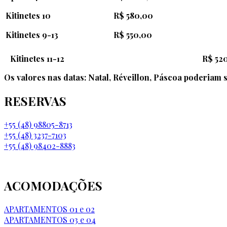
Kitinetes 10
R$ 580,00
Kitinetes 9-13
R$ 55
0
,00
Kitinetes 11-12 R$ 52
Os valores nas datas: Natal, Réveillon, Páscoa poderiam s
RESERVAS
+55 (48) 98805-8713
+55 (48) 3237-7103
+55 (48) 98402-8883
ACOMODAÇÕES
APARTAMENTOS 01 e 02
APARTAMENTOS 03 e 04